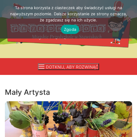
Ta strona korzysta z ciasteczek aby świadczyć usługi na
Przejdź
najwyższym poziomie. Dalsze korzystanie ze strony oznacza,
do
że zgadzasz się na ich użycie.
treści
Zgoda
DOTKNIJ, ABY ROZWINĄĆ
Mały Artysta