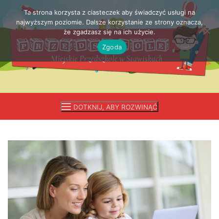
Ta strona korzysta z ciasteczek aby świadczyć usługi na
Przejdź
najwyższym poziomie. Dalsze korzystanie ze strony oznacza,
do
że zgadzasz się na ich użycie.
treści
Zgoda
DOTKNIJ, ABY ROZWINĄĆ