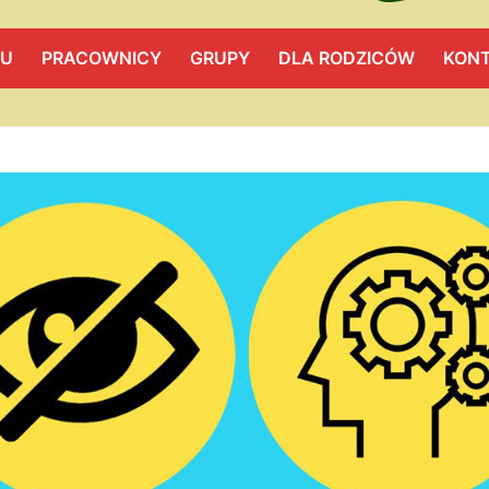
LU
PRACOWNICY
GRUPY
DLA RODZICÓW
KON