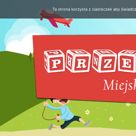
Ta strona korzysta z ciasteczek aby świadc
Przejdź
do
treści