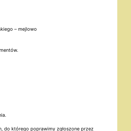
skiego
– mejlowo
ementów.
ia.
min, do którego poprawimy zgłoszone przez