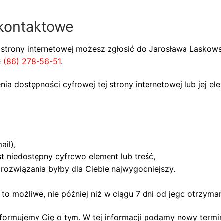
 kontaktowe
 strony internetowej możesz zgłosić do
Jarosława Laskow
e
(86) 278-56-51
.
 dostępności cyfrowej tej strony internetowej lub jej el
ail),
est niedostępny cyfrowo element lub treść,
 rozwiązania byłby dla Ciebie najwygodniejszy.
o możliwe, nie później niż w ciągu 7 dni od jego otrzyman
oinformujemy Cię o tym. W tej informacji podamy nowy ter