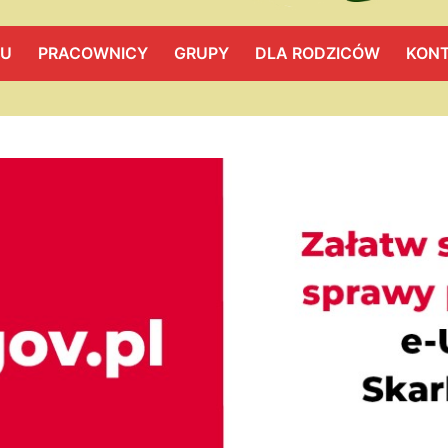
LU
PRACOWNICY
GRUPY
DLA RODZICÓW
KON