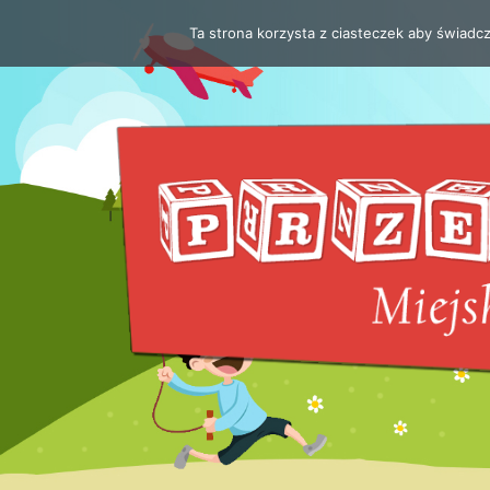
Ta strona korzysta z ciasteczek aby świadc
Przejdź
do
treści