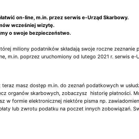
twić on-line, m.in. przez serwis e-Urząd Skarbowy.
umów wcześniej wizytę.
bajmy o swoje bezpieczeństwo.
e której miliony podatników składają swoje roczne zeznan
e, m.in. poprzez uruchomiony od lutego 2021 r. serwis e
ż teraz masz dostęp m.in. do zeznań podatkowych w usłud
zecz organów skarbowych, zobaczysz historię płatności. 
sz w formie elektronicznej niektóre pisma np. zawiadomie
dpłaty lub zwrotu podatku na poczet innych zobowiązań. S