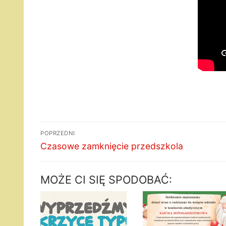
Nawigacja
POPRZEDNI
wpisu
Poprzedni
Czasowe zamknięcie przedszkola
wpis:
MOŻE CI SIĘ SPODOBAĆ: