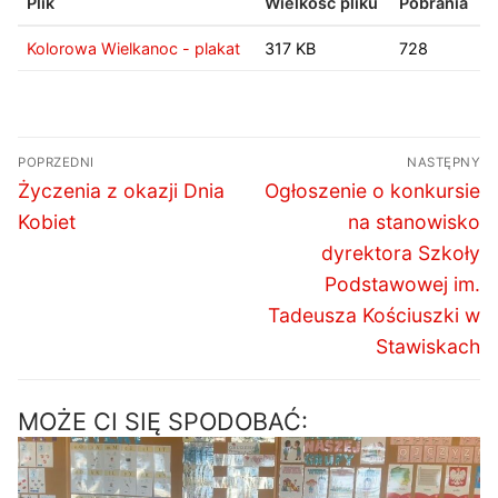
Plik
Wielkość pliku
Pobrania
Kolorowa Wielkanoc - plakat
317 KB
728
Nawigacja
POPRZEDNI
NASTĘPNY
wpisu
Poprzedni
Następny
Życzenia z okazji Dnia
Ogłoszenie o konkursie
wpis:
wpis:
Kobiet
na stanowisko
dyrektora Szkoły
Podstawowej im.
Tadeusza Kościuszki w
Stawiskach
MOŻE CI SIĘ SPODOBAĆ: