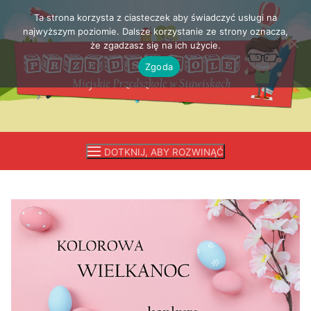
Ta strona korzysta z ciasteczek aby świadczyć usługi na
Przejdź
najwyższym poziomie. Dalsze korzystanie ze strony oznacza,
do
że zgadzasz się na ich użycie.
treści
Zgoda
DOTKNIJ, ABY ROZWINĄĆ