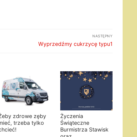
NASTĘPNY
Następny
Wyprzedźmy cukrzycę typu1
wpis:
Żeby zdrowe zęby
Życzenia
mieć, trzeba tylko
Świąteczne
chcieć!
Burmistrza Stawisk
oraz