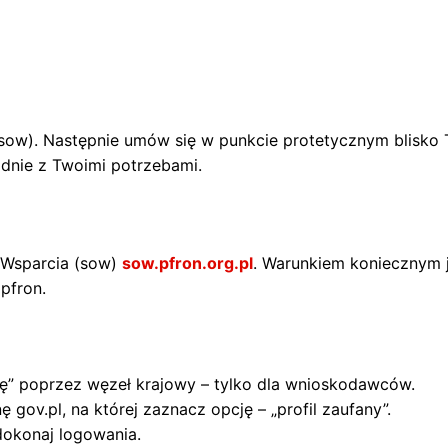
(sow). Następnie umów się w punkcie protetycznym blisko
odnie z Twoimi potrzebami.
 Wsparcia (sow)
sow.pfron.org.pl
. Warunkiem koniecznym j
pfron.
 się” poprzez węzeł krajowy – tylko dla wnioskodawców.
 gov.pl, na której zaznacz opcję – „profil zaufany”.
dokonaj logowania.