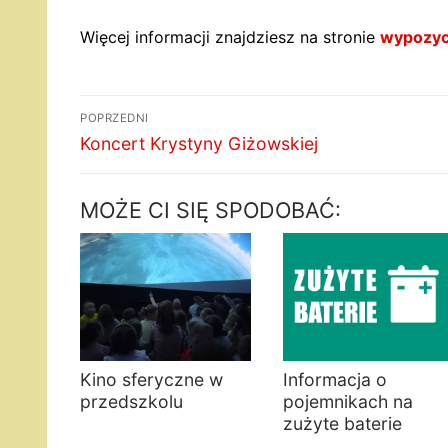
Więcej informacji znajdziesz na stronie
wypozycz
Nawigacja
POPRZEDNI
wpisu
Poprzedni
Koncert Krystyny Giżowskiej
wpis:
MOŻE CI SIĘ SPODOBAĆ:
Kino sferyczne w
Informacja o
przedszkolu
pojemnikach na
zużyte baterie