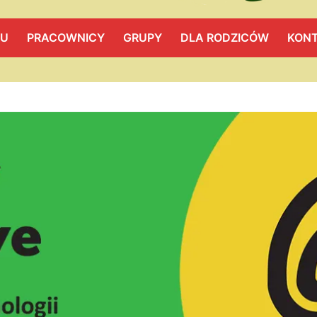
LU
PRACOWNICY
GRUPY
DLA RODZICÓW
KON