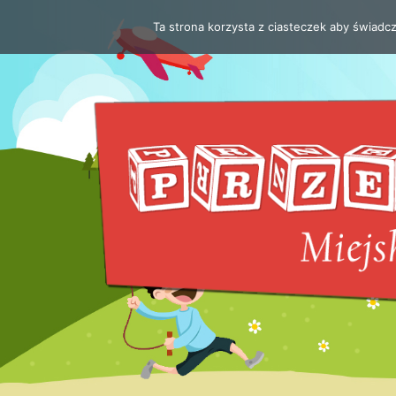
Ta strona korzysta z ciasteczek aby świadc
Przejdź
do
treści