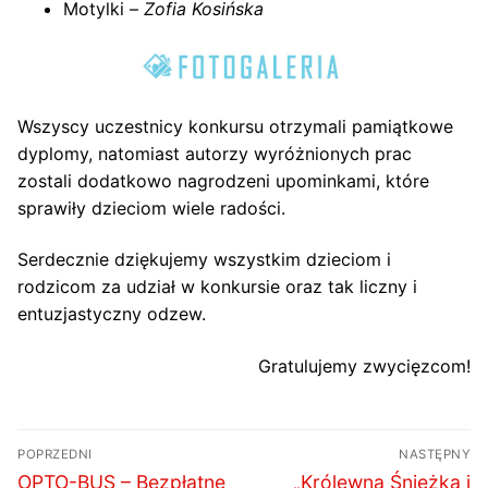
Motylki –
Zofia Kosińska
Wszyscy uczestnicy konkursu otrzymali pamiątkowe
dyplomy, natomiast autorzy wyróżnionych prac
zostali dodatkowo nagrodzeni upominkami, które
sprawiły dzieciom wiele radości.
Serdecznie dziękujemy wszystkim dzieciom i
rodzicom za udział w konkursie oraz tak liczny i
entuzjastyczny odzew.
Gratulujemy zwycięzcom!
Nawigacja
POPRZEDNI
NASTĘPNY
wpisu
Poprzedni
Następny
OPTO-BUS – Bezpłatne
„Królewna Śnieżka i