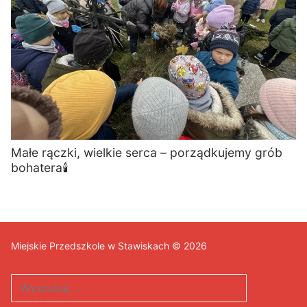
Małe rączki, wielkie serca – porządkujemy grób
bohatera🕯️
Miejskie Przedszkole w Stawiskach © 2026
Szukaj