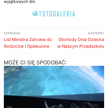
wyjątkowych dni.
Nawigacja
POPRZEDNI
NASTĘPNY
wpisu
Poprzedni
Następny
List Ministra Zdrowia do
Obchody Dnia Dziecka
wpis:
wpis:
Rodziców i Opiekunów
w Naszym Przedszkolu
MOŻE CI SIĘ SPODOBAĆ: