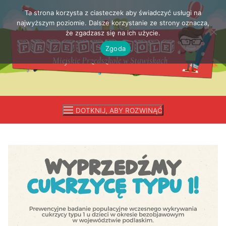
Ta strona korzysta z ciasteczek aby świadczyć usługi na
Przejdź
najwyższym poziomie. Dalsze korzystanie ze strony oznacza,
do
że zgadzasz się na ich użycie.
treści
Zgoda
DOTKNIJ, ABY ROZWINĄĆ