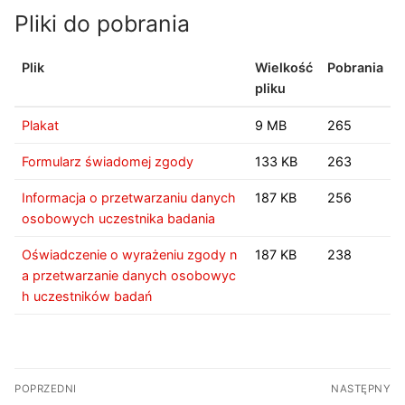
Pliki do pobrania
Plik
Wielkość
Pobrania
pliku
Plakat
9 MB
265
Formularz świadomej zgody
133 KB
263
Informacja o przetwarzaniu danych
187 KB
256
osobowych uczestnika badania
Oświadczenie o wyrażeniu zgody n
187 KB
238
a przetwarzanie danych osobowyc
h uczestników badań
Nawigacja
POPRZEDNI
NASTĘPNY