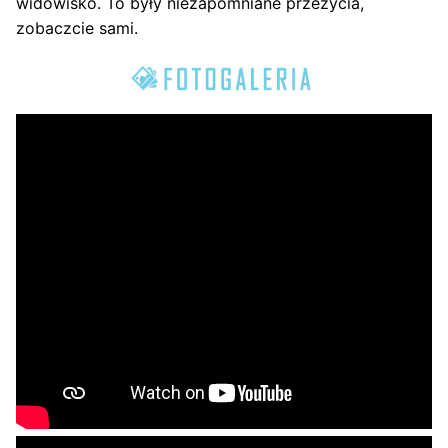
widowisko. To były niezapomniane przeżycia,
zobaczcie sami.