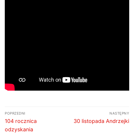
Nawigacja
POPRZEDNI
NASTĘPNY
wpisu
Poprzedni
Następny
104 rocznica
30 listopada Andrzejki
wpis:
wpis:
odzyskania