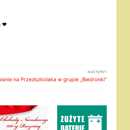
 ❤️
NASTĘPNY
pny
anie na Przedszkolaka w grupie „Biedronki”