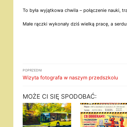
To była wyjątkowa chwila – połączenie nauki, tr
Małe rączki wykonały dziś wielką pracę, a serd
Nawigacja
POPRZEDNI
wpisu
Poprzedni
Wizyta fotografa w naszym przedszkolu
wpis:
MOŻE CI SIĘ SPODOBAĆ: