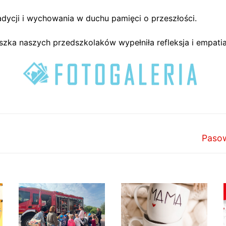
adycji i wychowania w duchu pamięci o przeszłości.
uszka naszych przedszkolaków wypełniła refleksja i empatia
Nastę
Pasow
wpis: