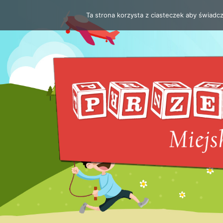
Ta strona korzysta z ciasteczek aby świadc
Przejdź
do
treści