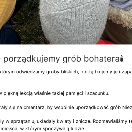
– porządkujemy grób bohatera🕯️
 którym odwiedzamy groby bliskich, porządkujemy je i zap
 piękną lekcją właśnie takiej pamięci i szacunku.
ły się na cmentarz, by wspólnie uporządkować grób Niez
ły w sprzątaniu, układały kwiaty i znicze. Rozmawialiśmy 
 miejsca, w którym spoczywają ludzie.