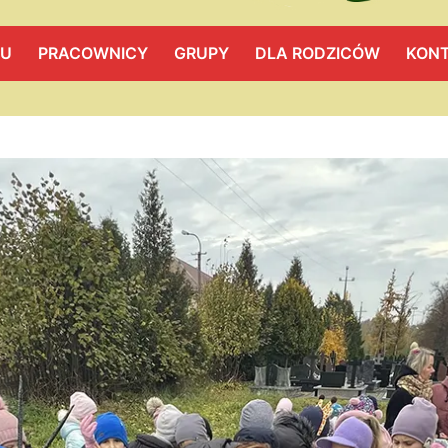
LU
PRACOWNICY
GRUPY
DLA RODZICÓW
KON