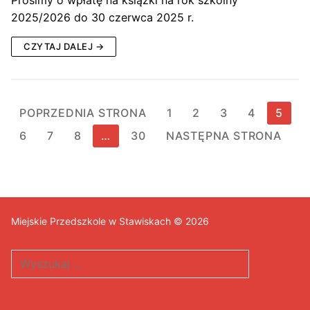
2025/2026 do 30 czerwca 2025 r.
CZYTAJ DALEJ →
Stronicowanie
POPRZEDNIA STRONA
1
2
3
4
5
wpisów
6
7
8
…
30
NASTĘPNA STRONA
Miejskie Przedszkole w Stawiskach © 2026
Szukaj