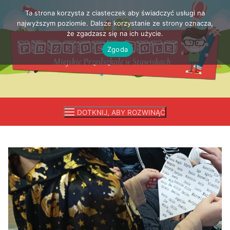
Ta strona korzysta z ciasteczek aby świadczyć usługi na
Przejdź
najwyższym poziomie. Dalsze korzystanie ze strony oznacza,
do
że zgadzasz się na ich użycie.
treści
Zgoda
DOTKNIJ, ABY ROZWINĄĆ