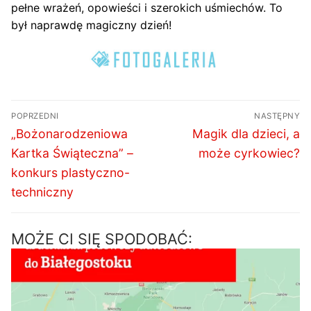
pełne wrażeń, opowieści i szerokich uśmiechów. To
był naprawdę magiczny dzień!
Nawigacja
POPRZEDNI
NASTĘPNY
wpisu
Poprzedni
Następny
„Bożonarodzeniowa
Magik dla dzieci, a
wpis:
wpis:
Kartka Świąteczna” –
może cyrkowiec?
konkurs plastyczno-
techniczny
MOŻE CI SIĘ SPODOBAĆ: