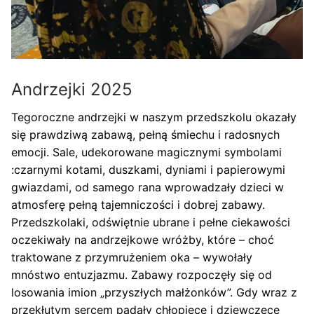
Andrzejki 2025
Tegoroczne andrzejki w naszym przedszkolu okazały
się prawdziwą zabawą, pełną śmiechu i radosnych
emocji. Sale, udekorowane magicznymi symbolami
:czarnymi kotami, duszkami, dyniami i papierowymi
gwiazdami, od samego rana wprowadzały dzieci w
atmosferę pełną tajemniczości i dobrej zabawy.
Przedszkolaki, odświętnie ubrane i pełne ciekawości
oczekiwały na andrzejkowe wróżby, które – choć
traktowane z przymrużeniem oka – wywołały
mnóstwo entuzjazmu. Zabawy rozpoczęły się od
losowania imion „przyszłych małżonków”. Gdy wraz z
przekłutym sercem padały chłopięce i dziewczęce