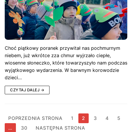
Choć piątkowy poranek przywitał nas pochmurnym
niebem, już wkrótce zza chmur wyjrzało ciepłe,
wiosenne słoneczko, które towarzyszyło nam podczas
wyjątkowego wydarzenia. W barwnym korowodzie
dzieci…
CZYTAJ DALEJ →
Stronicowanie
POPRZEDNIA STRONA
1
2
3
4
5
wpisów
…
30
NASTĘPNA STRONA