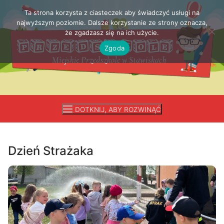
Ta strona korzysta z ciasteczek aby świadczyć usługi na
Przejdź
najwyższym poziomie. Dalsze korzystanie ze strony oznacza,
do
że zgadzasz się na ich użycie.
treści
Zgoda
DOTKNIJ, ABY ROZWINĄĆ
Dzień Strażaka