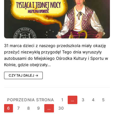
31 marca dzieci z naszego przedszkola miały okazję
przeżyć niezwykłą przygodę! Tego dnia wyruszyły
autobusami do Miejskiego Ośrodka Kultury i Sportu w
Kolnie, gdzie obejrzały…
CZYTAJ DALEJ →
Stronicowanie
POPRZEDNIA STRONA
1
…
3
4
5
wpisów
6
7
8
9
…
30