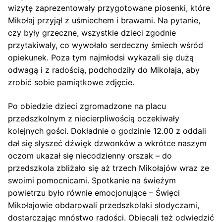
wizytę zaprezentowały przygotowane piosenki, które
Mikołaj przyjął z uśmiechem i brawami. Na pytanie,
czy były grzeczne, wszystkie dzieci zgodnie
przytakiwały, co wywołało serdeczny śmiech wśród
opiekunek. Poza tym najmłodsi wykazali się dużą
odwagą i z radością, podchodziły do Mikołaja, aby
zrobić sobie pamiątkowe zdjęcie.
Po obiedzie dzieci zgromadzone na placu
przedszkolnym z niecierpliwością oczekiwały
kolejnych gości. Dokładnie o godzinie 12.00 z oddali
dał się słyszeć dźwięk dzwonków a wkrótce naszym
oczom ukazał się niecodzienny orszak – do
przedszkola zbliżało się aż trzech Mikołajów wraz ze
swoimi pomocnicami. Spotkanie na świeżym
powietrzu było równie emocjonujące – Święci
Mikołajowie obdarowali przedszkolaki słodyczami,
dostarczając mnóstwo radości. Obiecali też odwiedzić