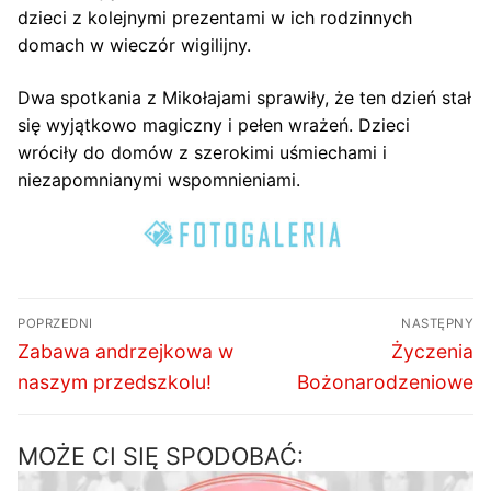
dzieci z kolejnymi prezentami w ich rodzinnych
domach w wieczór wigilijny.
Dwa spotkania z Mikołajami sprawiły, że ten dzień stał
się wyjątkowo magiczny i pełen wrażeń. Dzieci
wróciły do domów z szerokimi uśmiechami i
niezapomnianymi wspomnieniami.
Nawigacja
POPRZEDNI
NASTĘPNY
wpisu
Poprzedni
Następny
Zabawa andrzejkowa w
Życzenia
wpis:
wpis:
naszym przedszkolu!
Bożonarodzeniowe
MOŻE CI SIĘ SPODOBAĆ: