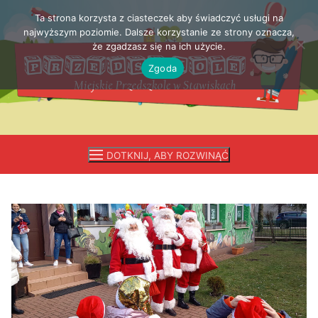
Ta strona korzysta z ciasteczek aby świadczyć usługi na
Przejdź
najwyższym poziomie. Dalsze korzystanie ze strony oznacza,
do
że zgadzasz się na ich użycie.
treści
Zgoda
DOTKNIJ, ABY ROZWINĄĆ