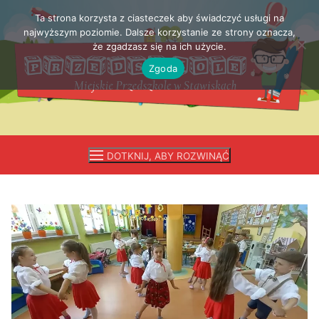
Ta strona korzysta z ciasteczek aby świadczyć usługi na
Przejdź
najwyższym poziomie. Dalsze korzystanie ze strony oznacza,
do
że zgadzasz się na ich użycie.
treści
Zgoda
DOTKNIJ, ABY ROZWINĄĆ