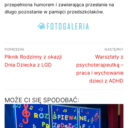
przepełniona humorem i zawierająca przesłanie na
długo pozostanie w pamięci przedszkolaków.
Nawigacja
POPRZEDNI
NASTĘPNY
wpisu
Poprzedni
Następny
Piknik Rodzinny z okazji
Warsztaty z
wpis:
wpis:
Dnia Dziecka z LGD
psychoterapeutką –
praca i wychowanie
dzieci z ADHD
MOŻE CI SIĘ SPODOBAĆ: