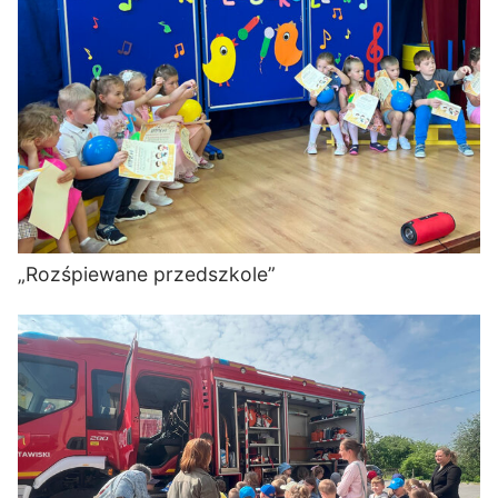
„Rozśpiewane przedszkole”