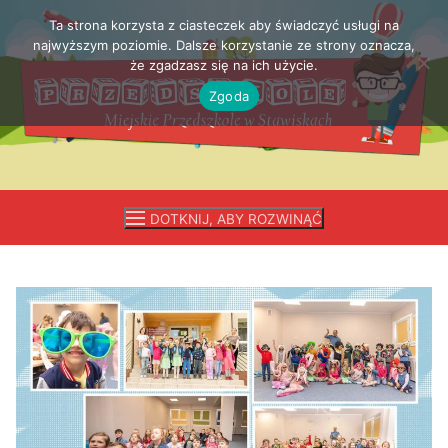
Ta strona korzysta z ciasteczek aby świadczyć usługi na
Przejdź
najwyższym poziomie. Dalsze korzystanie ze strony oznacza,
do
że zgadzasz się na ich użycie.
treści
Zgoda
DOTKNIJ, ABY ROZWINĄĆ