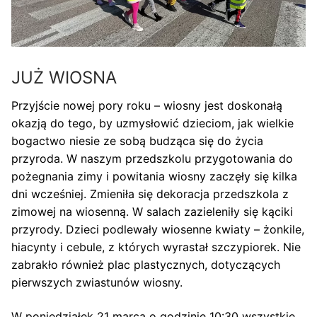
JUŻ WIOSNA
Przyjście nowej pory roku – wiosny jest doskonałą
okazją do tego, by uzmysłowić dzieciom, jak wielkie
bogactwo niesie ze sobą budząca się do życia
przyroda. W naszym przedszkolu przygotowania do
pożegnania zimy i powitania wiosny zaczęły się kilka
dni wcześniej. Zmieniła się dekoracja przedszkola z
zimowej na wiosenną. W salach zazieleniły się kąciki
przyrody. Dzieci podlewały wiosenne kwiaty – żonkile,
hiacynty i cebule, z których wyrastał szczypiorek. Nie
zabrakło również plac plastycznych, dotyczących
pierwszych zwiastunów wiosny.
W poniedziałek 21 marca o godzinie 10:30 wszystkie