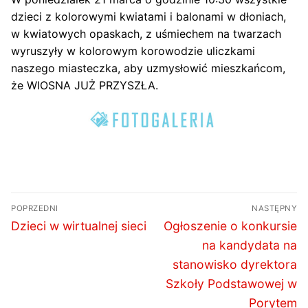
dzieci z kolorowymi kwiatami i balonami w dłoniach,
w kwiatowych opaskach, z uśmiechem na twarzach
wyruszyły w kolorowym korowodzie uliczkami
naszego miasteczka, aby uzmysłowić mieszkańcom,
że WIOSNA JUŻ PRZYSZŁA.
Nawigacja
POPRZEDNI
NASTĘPNY
wpisu
Poprzedni
Następny
Dzieci w wirtualnej sieci
Ogłoszenie o konkursie
wpis:
wpis:
na kandydata na
stanowisko dyrektora
Szkoły Podstawowej w
Porytem