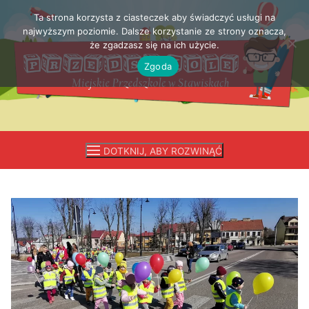
Ta strona korzysta z ciasteczek aby świadczyć usługi na
Przejdź
najwyższym poziomie. Dalsze korzystanie ze strony oznacza,
do
że zgadzasz się na ich użycie.
treści
Zgoda
DOTKNIJ, ABY ROZWINĄĆ