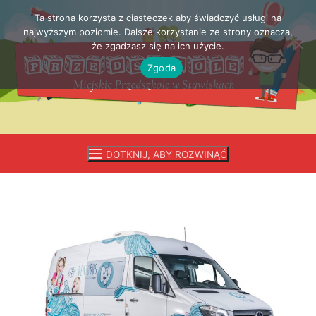
Ta strona korzysta z ciasteczek aby świadczyć usługi na
Przejdź
najwyższym poziomie. Dalsze korzystanie ze strony oznacza,
do
że zgadzasz się na ich użycie.
treści
Zgoda
DOTKNIJ, ABY ROZWINĄĆ