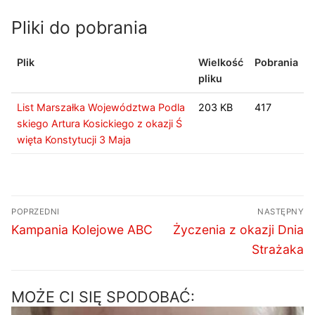
Pliki do pobrania
Plik
Wielkość
Pobrania
pliku
List Marszałka Województwa Podla
203 KB
417
skiego Artura Kosickiego z okazji Ś
więta Konstytucji 3 Maja
Nawigacja
POPRZEDNI
NASTĘPNY
wpisu
Poprzedni
Następny
Kampania Kolejowe ABC
Życzenia z okazji Dnia
wpis:
wpis:
Strażaka
MOŻE CI SIĘ SPODOBAĆ: