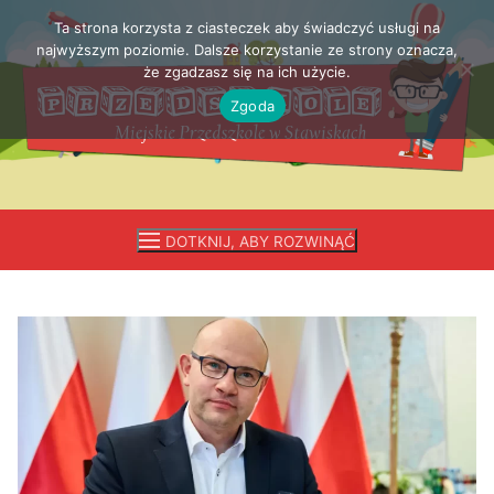
Ta strona korzysta z ciasteczek aby świadczyć usługi na
Przejdź
najwyższym poziomie. Dalsze korzystanie ze strony oznacza,
do
że zgadzasz się na ich użycie.
treści
Zgoda
DOTKNIJ, ABY ROZWINĄĆ