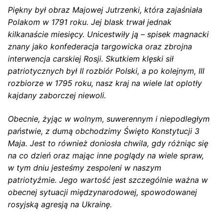
Piękny był obraz Majowej Jutrzenki, która zajaśniała
Polakom w 1791 roku. Jej blask trwał jednak
kilkanaście miesięcy. Unicestwiły ją – spisek magnacki
znany jako konfederacja targowicka oraz zbrojna
interwencja carskiej Rosji. Skutkiem klęski sił
patriotycznych był II rozbiór Polski, a po kolejnym, III
rozbiorze w 1795 roku, nasz kraj na wiele lat oplotły
kajdany zaborczej niewoli.
Obecnie, żyjąc w wolnym, suwerennym i niepodległym
państwie, z dumą obchodzimy Święto Konstytucji 3
Maja. Jest to również doniosła chwila, gdy różniąc się
na co dzień oraz mając inne poglądy na wiele spraw,
w tym dniu jesteśmy zespoleni w naszym
patriotyźmie. Jego wartość jest szczególnie ważna w
obecnej sytuacji międzynarodowej,
spowodowanej
rosyjską agresją na Ukrainę.