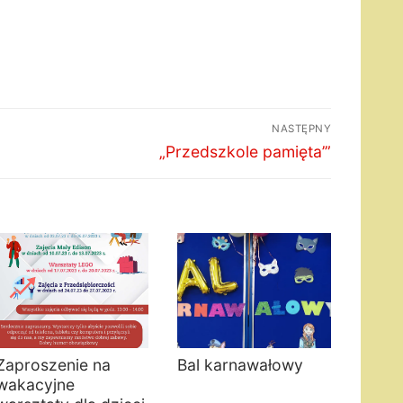
NASTĘPNY
Następny
„Przedszkole pamięta’”
wpis:
Zaproszenie na
Bal karnawałowy
wakacyjne