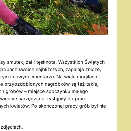
szy smutek, żal i tęsknota. Wszystkich Świętych
grobach swoich najbliższych, zapalają znicze,
tarym i nowym cmentarzu. Na wielu mogiłach
ie przyozdobionych nagrobków są też takie,
akich grobów – miejsce spoczynku małego
owiednie narzędzia przystąpiły do prac
ych kwiatów. Po skończonej pracy grób był nie
zdjęciach.