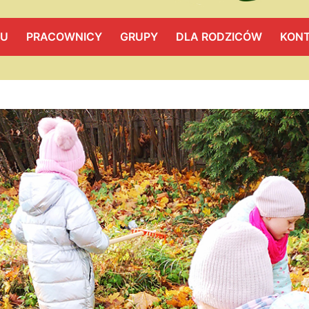
LU
PRACOWNICY
GRUPY
DLA RODZICÓW
KON