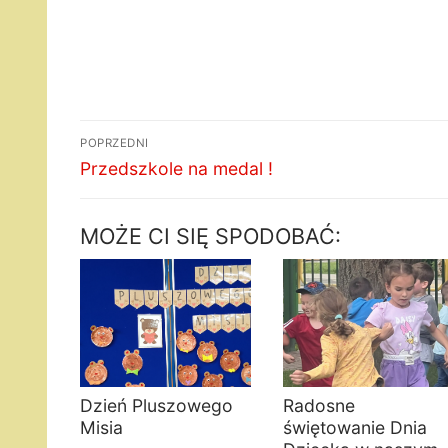
Nawigacja
POPRZEDNI
wpisu
Poprzedni
Przedszkole na medal !
wpis:
MOŻE CI SIĘ SPODOBAĆ:
Dzień Pluszowego
Radosne
Misia
świętowanie Dnia