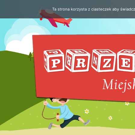
Ta strona korzysta z ciasteczek aby świadc
Przejdź
do
treści