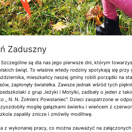
eń Zaduszny
. Szczególne są dla nas jego pierwsze dni, którym towarzy
skich świąt. To właśnie wtedy rodziny spotykają się przy 
aździernika, mieszkańcy naszej gminy robili porządki na s
ów, zapłonęły światełka. Zawsze jednak wśród tych piękn
rzedszkolaki z grup Jeżyki i Motylki, zadbały o jeden z t
ko „ N. N. Żołnierz Powstaniec”. Dzieci zaopatrzone w odp
zyozdobiły mogiłę gałązkami świerku i wieńcem z czerwon
zkola zapaliły znicze i zmówiły modlitwę.
nia z wykonanej pracy, co można zauważyć na załączonych 