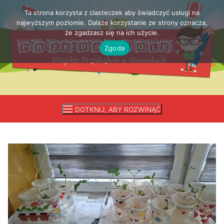
Ta strona korzysta z ciasteczek aby świadczyć usługi na
Przejdź
najwyższym poziomie. Dalsze korzystanie ze strony oznacza,
do
że zgadzasz się na ich użycie.
treści
Zgoda
DOTKNIJ, ABY ROZWINĄĆ