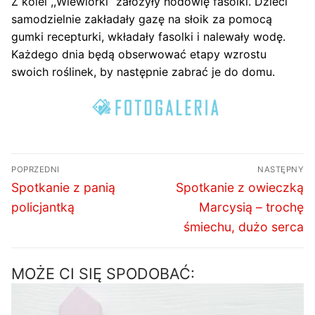
Z kolei ,,Wiewiórki” założyły hodowlę fasolki. Dzieci
samodzielnie zakładały gazę na słoik za pomocą
gumki recepturki, wkładały fasolki i nalewały wodę.
Każdego dnia będą obserwować etapy wzrostu
swoich roślinek, by następnie zabrać je do domu.
Nawigacja
POPRZEDNI
NASTĘPNY
wpisu
Poprzedni
Następny
Spotkanie z panią
Spotkanie z owieczką
wpis:
wpis:
policjantką
Marcysią – trochę
śmiechu, dużo serca
MOŻE CI SIĘ SPODOBAĆ: