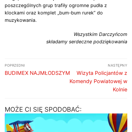
poszczególnych grup trafiły ogromne pudła z
klockami oraz komplet „bum-bum rurek” do
muzykowania.
Wszystkim Darczyńcom
składamy serdeczne podziękowania
Nawigacja
POPRZEDNI
NASTĘPNY
wpisu
Poprzedni
Następny
BUDIMEX NAJMŁODSZYM
Wizyta Policjantów z
wpis:
wpis:
Komendy Powiatowej w
Kolnie
MOŻE CI SIĘ SPODOBAĆ: