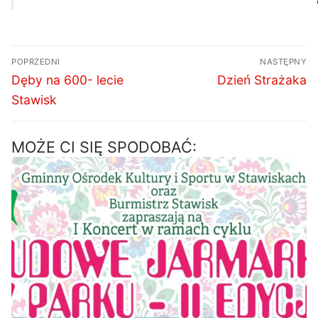
Nawigacja
POPRZEDNI
NASTĘPNY
wpisu
Poprzedni
Następny
Dęby na 600- lecie
Dzień Strażaka
wpis:
wpis:
Stawisk
MOŻE CI SIĘ SPODOBAĆ: