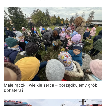
Małe rączki, wielkie serca – porządkujemy grób
bohatera🕯️