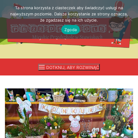
Ta strona korzysta z ciasteczek aby świadczyć usługi na
Przejdź
najwyższym poziomie. Dalsze korzystanie ze strony oznacza,
do
że zgadzasz się na ich użycie.
treści
Zgoda
DOTKNIJ, ABY ROZWINĄĆ