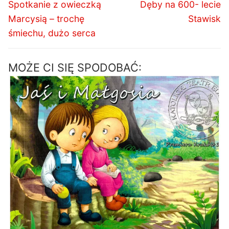
wpisu
Poprzedni
Następny
Spotkanie z owieczką
Dęby na 600- lecie
wpis:
wpis:
Marcysią – trochę
Stawisk
śmiechu, dużo serca
MOŻE CI SIĘ SPODOBAĆ: