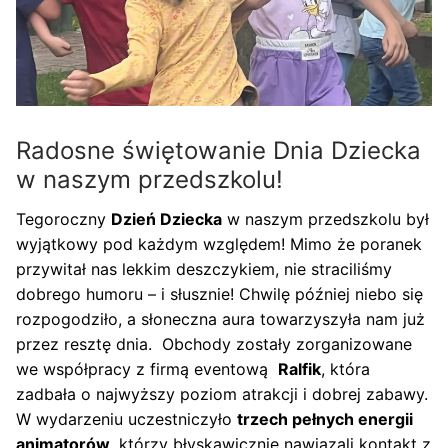
Radosne świętowanie Dnia Dziecka
w naszym przedszkolu!
Tegoroczny
Dzień Dziecka
w naszym przedszkolu był
wyjątkowy pod każdym względem! Mimo że poranek
przywitał nas lekkim deszczykiem, nie straciliśmy
dobrego humoru – i słusznie! Chwilę później niebo się
rozpogodziło, a słoneczna aura towarzyszyła nam już
przez resztę dnia. Obchody zostały zorganizowane
we współpracy z firmą eventową
Ralfik
, która
zadbała o najwyższy poziom atrakcji i dobrej zabawy.
W wydarzeniu uczestniczyło
trzech pełnych energii
animatorów
, którzy błyskawicznie nawiązali kontakt z