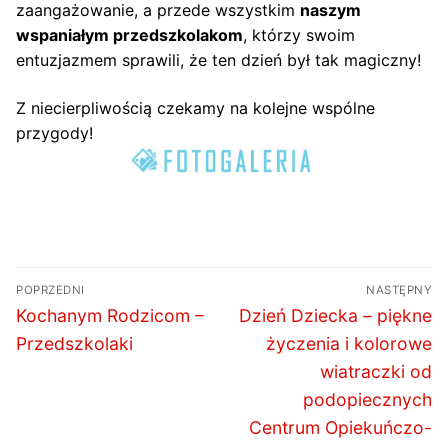
zaangażowanie, a przede wszystkim
naszym
wspaniałym przedszkolakom
, którzy swoim
entuzjazmem sprawili, że ten dzień był tak magiczny!
Z niecierpliwością czekamy na kolejne wspólne
przygody!
Nawigacja
POPRZEDNI
NASTĘPNY
wpisu
Poprzedni
Następny
Kochanym Rodzicom –
Dzień Dziecka – piękne
wpis:
wpis:
Przedszkolaki
życzenia i kolorowe
wiatraczki od
podopiecznych
Centrum Opiekuńczo-