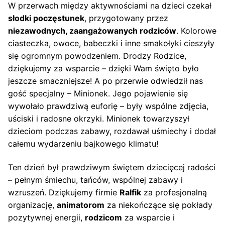
W przerwach między aktywnościami na dzieci czekał
słodki poczęstunek
, przygotowany przez
niezawodnych, zaangażowanych rodziców
. Kolorowe
ciasteczka, owoce, babeczki i inne smakołyki cieszyły
się ogromnym powodzeniem. Drodzy Rodzice,
dziękujemy za wsparcie – dzięki Wam święto było
jeszcze smaczniejsze! A po przerwie odwiedził nas
gość specjalny – Minionek. Jego pojawienie się
wywołało prawdziwą euforię – były wspólne zdjęcia,
uściski i radosne okrzyki. Minionek towarzyszył
dzieciom podczas zabawy, rozdawał uśmiechy i dodał
całemu wydarzeniu bajkowego klimatu!
Ten dzień był prawdziwym świętem dziecięcej radości
– pełnym śmiechu, tańców, wspólnej zabawy i
wzruszeń. Dziękujemy firmie
Ralfik
za profesjonalną
organizację,
animatorom
za niekończące się pokłady
pozytywnej energii,
rodzicom
za wsparcie i