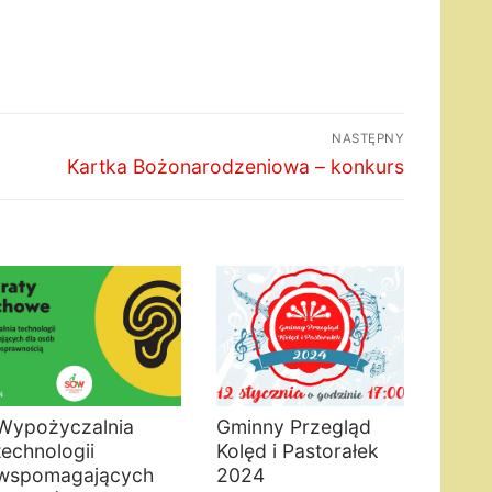
NASTĘPNY
Następny
Kartka Bożonarodzeniowa – konkurs
wpis:
Wypożyczalnia
Gminny Przegląd
technologii
Kolęd i Pastorałek
wspomagających
2024