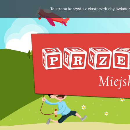
Ta strona korzysta z ciasteczek aby świadc
Przejdź
do
treści