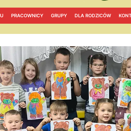
LU
PRACOWNICY
GRUPY
DLA RODZICÓW
KON