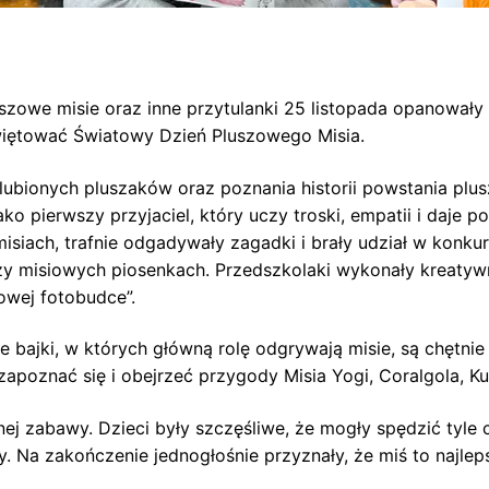
luszowe misie oraz inne przytulanki 25 listopada opanował
świętować Światowy Dzień Pluszowego Misia.
lubionych pluszaków oraz poznania historii powstania plusz
jako pierwszy przyjaciel, który uczy troski, empatii i daje
 misiach, trafnie odgadywały zagadki i brały udział w kon
 misiowych piosenkach. Przedszkolaki wykonały kreatywn
owej fotobudce”.
ajki, w których główną rolę odgrywają misie, są chętnie 
zapoznać się i obejrzeć przygody Misia Yogi, Coralgola, K
nej zabawy. Dzieci były szczęśliwe, że mogły spędzić tyle
 Na zakończenie jednogłośnie przyznały, że miś to najlep