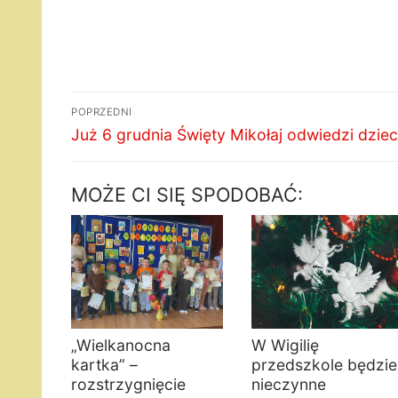
Nawigacja
POPRZEDNI
wpisu
Poprzedni
Już 6 grudnia Święty Mikołaj odwiedzi dziec
wpis:
MOŻE CI SIĘ SPODOBAĆ:
„Wielkanocna
W Wigilię
kartka” –
przedszkole będzie
rozstrzygnięcie
nieczynne