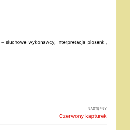
 słuchowe wykonawcy, interpretacja piosenki,
NASTĘPNY
Następny
Czerwony kapturek
wpis: