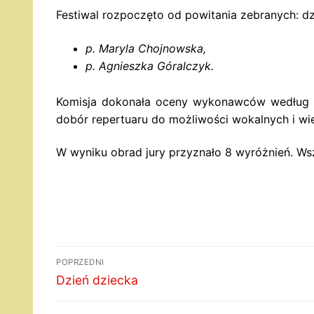
Festiwal rozpoczęto od powitania zebranych: dzie
p. Maryla Chojnowska,
p. Agnieszka Góralczyk.
Komisja dokonała oceny wykonawców według na
dobór repertuaru do możliwości wokalnych i wi
W wyniku obrad jury przyznało 8 wyróżnień. Ws
Nawigacja
POPRZEDNI
wpisu
Poprzedni
Dzień dziecka
wpis: