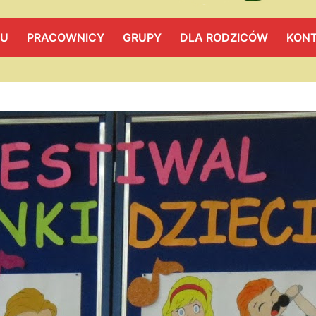
LU
PRACOWNICY
GRUPY
DLA RODZICÓW
KON