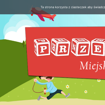
Ta strona korzysta z ciasteczek aby świadc
Przejdź
do
treści