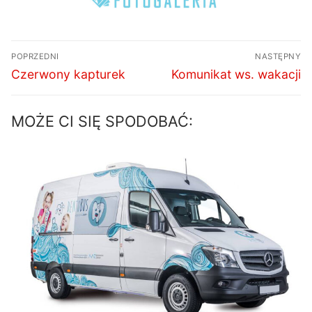
Nawigacja
POPRZEDNI
NASTĘPNY
wpisu
Poprzedni
Następny
Czerwony kapturek
Komunikat ws. wakacji
wpis:
wpis:
MOŻE CI SIĘ SPODOBAĆ: