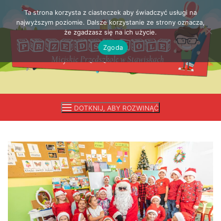
Ta strona korzysta z ciasteczek aby świadczyć usługi na
Przejdź
najwyższym poziomie. Dalsze korzystanie ze strony oznacza,
do
że zgadzasz się na ich użycie.
treści
Zgoda
DOTKNIJ, ABY ROZWINĄĆ