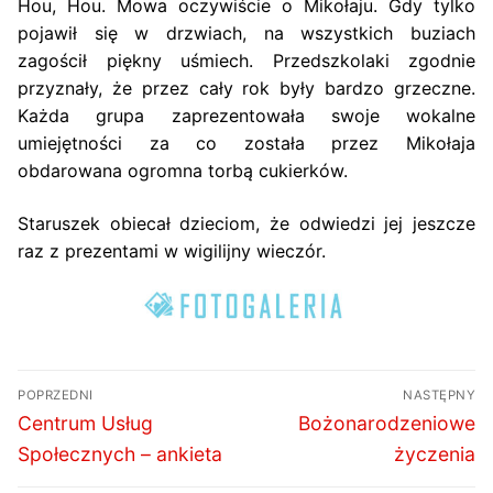
Hou, Hou. Mowa oczywiście o Mikołaju. Gdy tylko
pojawił się w drzwiach, na wszystkich buziach
zagościł piękny uśmiech. Przedszkolaki zgodnie
przyznały, że przez cały rok były bardzo grzeczne.
Każda grupa zaprezentowała swoje wokalne
umiejętności za co została przez Mikołaja
obdarowana ogromna torbą cukierków.
Staruszek obiecał dzieciom, że odwiedzi jej jeszcze
raz z prezentami w wigilijny wieczór.
Nawigacja
POPRZEDNI
NASTĘPNY
wpisu
Poprzedni
Następny
Centrum Usług
Bożonarodzeniowe
wpis:
wpis:
Społecznych – ankieta
życzenia