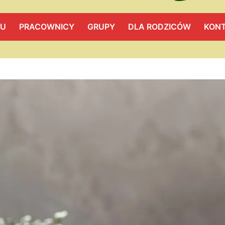
LU
PRACOWNICY
GRUPY
DLA RODZICÓW
KON