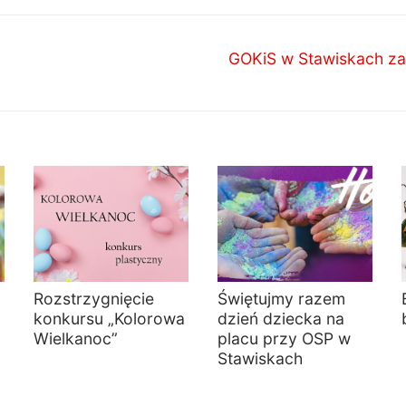
Następny
GOKiS w Stawiskach zap
wpis:
Rozstrzygnięcie
Świętujmy razem
konkursu „Kolorowa
dzień dziecka na
Wielkanoc”
placu przy OSP w
Stawiskach