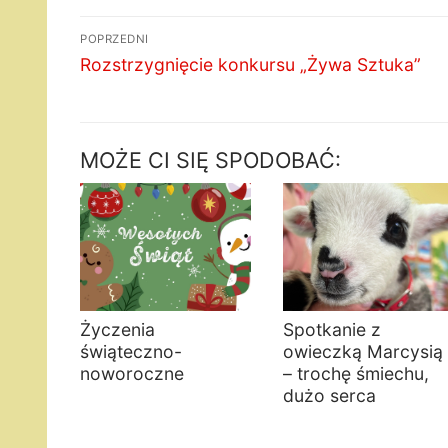
Nawigacja
POPRZEDNI
wpisu
Poprzedni
Rozstrzygnięcie konkursu „Żywa Sztuka”
wpis:
MOŻE CI SIĘ SPODOBAĆ:
Życzenia
Spotkanie z
świąteczno-
owieczką Marcysią
noworoczne
– trochę śmiechu,
dużo serca