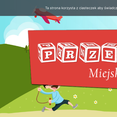
Ta strona korzysta z ciasteczek aby świadc
Przejdź
do
treści