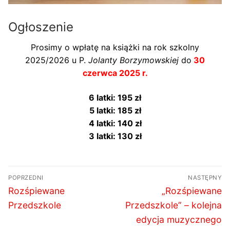
Ogłoszenie
Prosimy o wpłatę na książki na rok szkolny
2025/2026 u P.
Jolanty Borzymowskiej
do
30
czerwca 2025 r.
6 latki: 195 zł
5 latki: 185 zł
4 latki: 140 zł
3 latki: 130 zł
Nawigacja
POPRZEDNI
NASTĘPNY
wpisu
Poprzedni
Następny
Rozśpiewane
„Rozśpiewane
wpis:
wpis:
Przedszkole
Przedszkole” – kolejna
edycja muzycznego