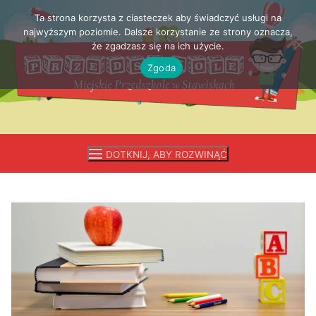
Ta strona korzysta z ciasteczek aby świadczyć usługi na
Przejdź
najwyższym poziomie. Dalsze korzystanie ze strony oznacza,
do
że zgadzasz się na ich użycie.
treści
Zgoda
DOTKNIJ, ABY ROZWINĄĆ